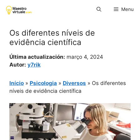
Pular
Menu
para
o
conteúdo
Os diferentes níveis de
evidência científica
Última actualización:
março 4, 2024
Autor:
y7rik
Início
»
Psicologia
»
Diversos
»
Os diferentes
níveis de evidência científica