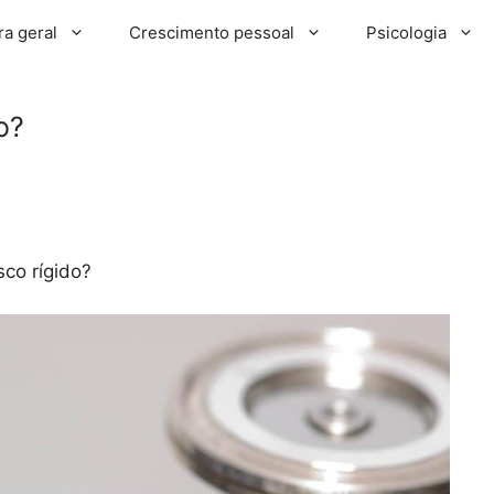
ra geral
Crescimento pessoal
Psicologia
o?
sco rígido?