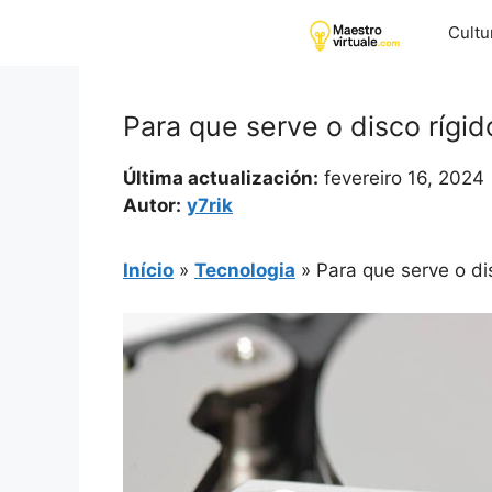
Pular
Cultu
para
o
conteúdo
Para que serve o disco rígid
Última actualización:
fevereiro 16, 2024
Autor:
y7rik
Início
»
Tecnologia
»
Para que serve o di