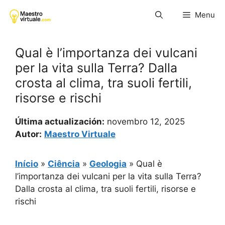
Pular
Menu
para
o
conteúdo
Qual è l’importanza dei vulcani
per la vita sulla Terra? Dalla
crosta al clima, tra suoli fertili,
risorse e rischi
Última actualización:
novembro 12, 2025
Autor:
Maestro Virtuale
Início
»
Ciência
»
Geologia
»
Qual è
l’importanza dei vulcani per la vita sulla Terra?
Dalla crosta al clima, tra suoli fertili, risorse e
rischi