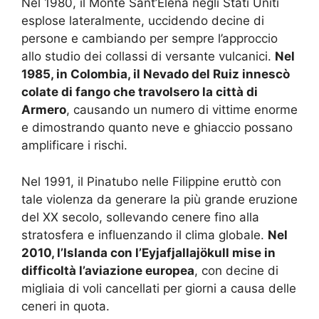
Nel 1980, il Monte Sant’Elena negli Stati Uniti
esplose lateralmente, uccidendo decine di
persone e cambiando per sempre l’approccio
allo studio dei collassi di versante vulcanici.
Nel
1985, in Colombia, il Nevado del Ruiz innescò
colate di fango che travolsero la città di
Armero
, causando un numero di vittime enorme
e dimostrando quanto neve e ghiaccio possano
amplificare i rischi.
Nel 1991, il Pinatubo nelle Filippine eruttò con
tale violenza da generare la più grande eruzione
del XX secolo, sollevando cenere fino alla
stratosfera e influenzando il clima globale.
Nel
2010, l’Islanda con l’Eyjafjallajökull mise in
difficoltà l’aviazione europea
, con decine di
migliaia di voli cancellati per giorni a causa delle
ceneri in quota.