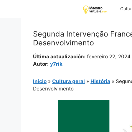
Pular
Cultu
para
o
conteúdo
Segunda Intervenção Franc
Desenvolvimento
Última actualización:
fevereiro 22, 2024
Autor:
y7rik
Início
»
Cultura geral
»
História
»
Segund
Desenvolvimento