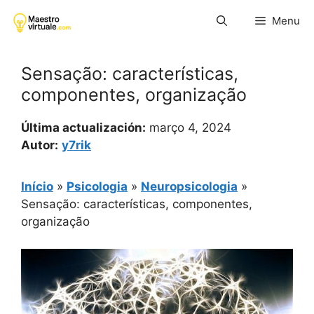
Pular
Menu
para
o
conteúdo
Sensação: características,
componentes, organização
Última actualización:
março 4, 2024
Autor:
y7rik
Início
»
Psicologia
»
Neuropsicologia
»
Sensação: características, componentes,
organização