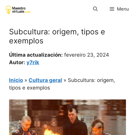
Pular
Menu
para
o
conteúdo
Subcultura: origem, tipos e
exemplos
Última actualización:
fevereiro 23, 2024
Autor:
y7rik
Início
»
Cultura geral
»
Subcultura: origem,
tipos e exemplos