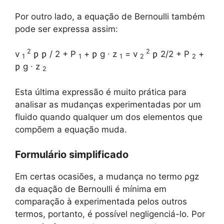
Por outro lado, a equação de Bernoulli também
pode ser expressa assim:
2
2
v
ƿ ƿ / 2 + P
+ ƿ g ∙ z
= v
ƿ 2/2 + P
+
1
1
1
2
2
ƿ g ∙ z
2
Esta última expressão é muito prática para
analisar as mudanças experimentadas por um
fluido quando qualquer um dos elementos que
compõem a equação muda.
Formulário simplificado
Em certas ocasiões, a mudança no termo ρgz
da equação de Bernoulli é mínima em
comparação à experimentada pelos outros
termos, portanto, é possível negligenciá-lo. Por