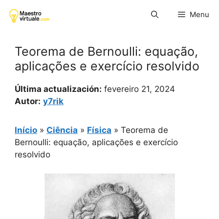
Pular
Menu
para
o
conteúdo
Teorema de Bernoulli: equação,
aplicações e exercício resolvido
Última actualización:
fevereiro 21, 2024
Autor:
y7rik
Início
»
Ciência
»
Física
»
Teorema de
Bernoulli: equação, aplicações e exercício
resolvido