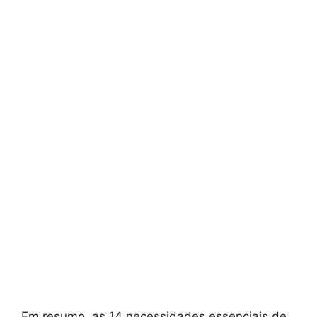
Em resumo, as 14 necessidades essenciais de