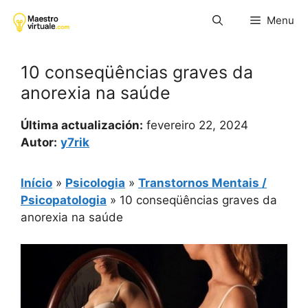
Pular
Menu
para
o
conteúdo
10 conseqüências graves da
anorexia na saúde
Última actualización:
fevereiro 22, 2024
Autor:
y7rik
Início
»
Psicologia
»
Transtornos Mentais /
Psicopatologia
»
10 conseqüências graves da
anorexia na saúde