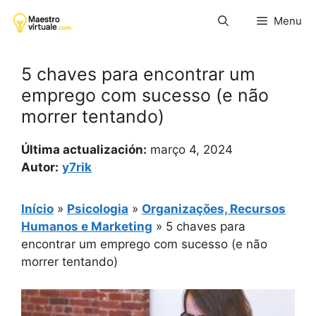
Pular
Menu
para
o
conteúdo
5 chaves para encontrar um
emprego com sucesso (e não
morrer tentando)
Última actualización:
março 4, 2024
Autor:
y7rik
Início
»
Psicologia
»
Organizações, Recursos
Humanos e Marketing
»
5 chaves para
encontrar um emprego com sucesso (e não
morrer tentando)