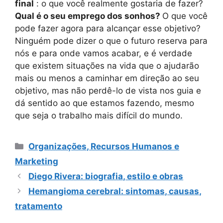
final
: o que você realmente gostaria de fazer?
Qual é o seu emprego dos sonhos?
O que você
pode fazer agora para alcançar esse objetivo?
Ninguém pode dizer o que o futuro reserva para
nós e para onde vamos acabar, e é verdade
que existem situações na vida que o ajudarão
mais ou menos a caminhar em direção ao seu
objetivo, mas não perdê-lo de vista nos guia e
dá sentido ao que estamos fazendo, mesmo
que seja o trabalho mais difícil do mundo.
Categorias
Organizações, Recursos Humanos e
Marketing
Diego Rivera: biografia, estilo e obras
Hemangioma cerebral: sintomas, causas,
tratamento