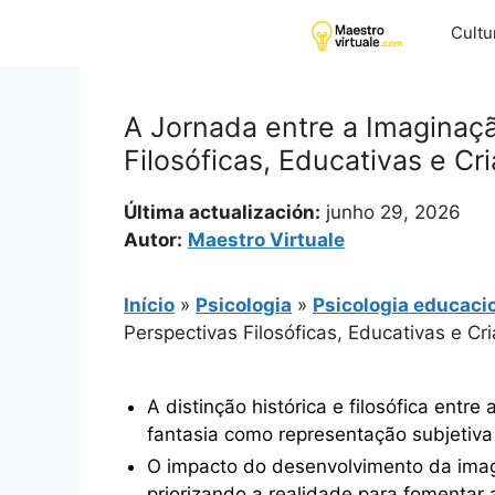
Pular
Cultu
para
o
conteúdo
A Jornada entre a Imaginaçã
Filosóficas, Educativas e Cri
Última actualización:
junho 29, 2026
Autor:
Maestro Virtuale
Início
»
Psicologia
»
Psicologia educaci
Perspectivas Filosóficas, Educativas e Cri
A distinção histórica e filosófica entr
fantasia como representação subjetiva
O impacto do desenvolvimento da imag
priorizando a realidade para fomentar a