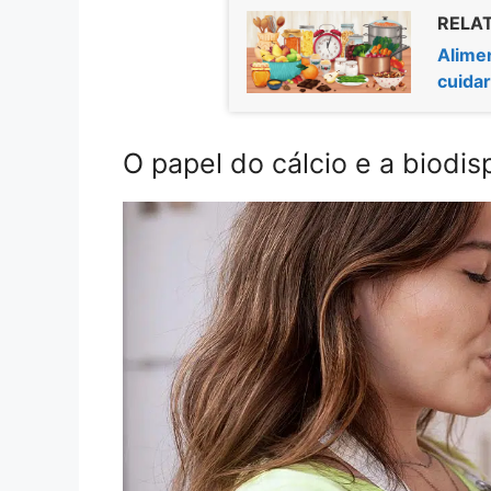
RELAT
Alime
cuida
O papel do cálcio e a biodis