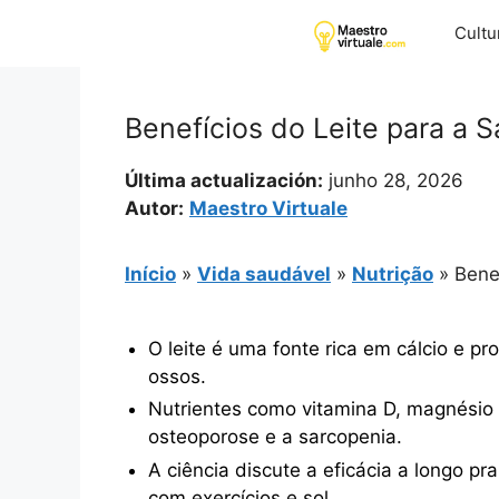
Pular
Cultu
para
o
conteúdo
Benefícios do Leite para a 
Última actualización:
junho 28, 2026
Autor:
Maestro Virtuale
Início
»
Vida saudável
»
Nutrição
»
Bene
O leite é uma fonte rica em cálcio e p
ossos.
Nutrientes como vitamina D, magnésio 
osteoporose e a sarcopenia.
A ciência discute a eficácia a longo p
com exercícios e sol.