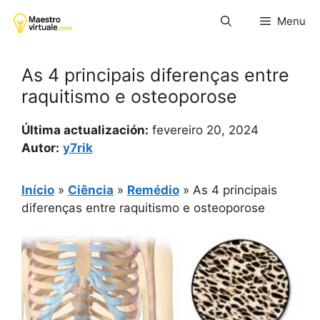
Pular
Menu
para
o
conteúdo
As 4 principais diferenças entre
raquitismo e osteoporose
Última actualización:
fevereiro 20, 2024
Autor:
y7rik
Início
»
Ciência
»
Remédio
»
As 4 principais
diferenças entre raquitismo e osteoporose