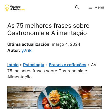
Pular
Menu
para
o
conteúdo
As 75 melhores frases sobre
Gastronomia e Alimentação
Última actualización:
março 4, 2024
Autor:
y7rik
Início
»
Psicologia
»
Frases e reflexões
»
As
75 melhores frases sobre Gastronomia e
Alimentação