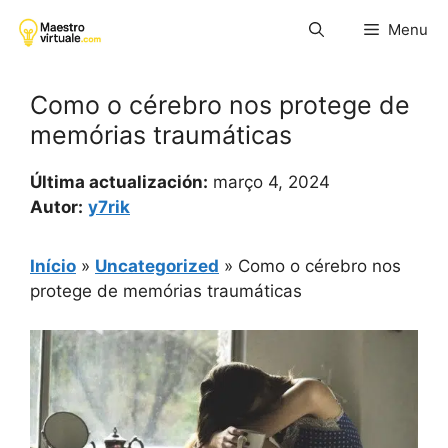
Pular
Menu
para
o
conteúdo
Como o cérebro nos protege de
memórias traumáticas
Última actualización:
março 4, 2024
Autor:
y7rik
Início
»
Uncategorized
»
Como o cérebro nos
protege de memórias traumáticas