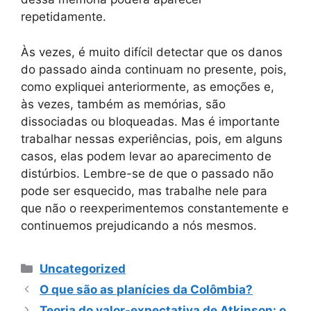
repetidamente.
Às vezes, é muito difícil detectar que os danos
do passado ainda continuam no presente, pois,
como expliquei anteriormente, as emoções e,
às vezes, também as memórias, são
dissociadas ou bloqueadas. Mas é importante
trabalhar nessas experiências, pois, em alguns
casos, elas podem levar ao aparecimento de
distúrbios. Lembre-se de que o passado não
pode ser esquecido, mas trabalhe nele para
que não o reexperimentemos constantemente e
continuemos prejudicando a nós mesmos.
Categorias
Uncategorized
O que são as planícies da Colômbia?
Teoria do valor-expectativa de Atkinson: o