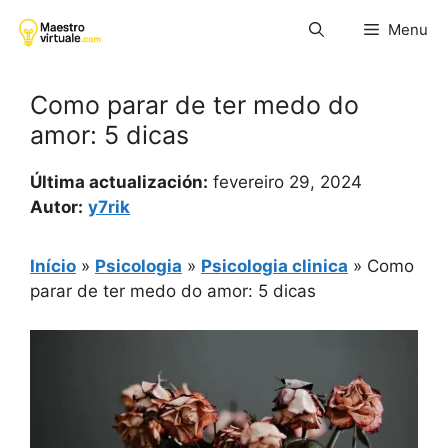
Pular
Menu
para
o
conteúdo
Como parar de ter medo do
amor: 5 dicas
Última actualización:
fevereiro 29, 2024
Autor:
y7rik
Início
»
Psicologia
»
Psicologia clinica
»
Como
parar de ter medo do amor: 5 dicas