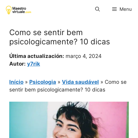
Pular
Menu
para
o
conteúdo
Como se sentir bem
psicologicamente? 10 dicas
Última actualización:
março 4, 2024
Autor:
y7rik
Início
»
Psicologia
»
Vida saudável
»
Como se
sentir bem psicologicamente? 10 dicas