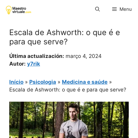
Pular
Menu
para
o
conteúdo
Escala de Ashworth: o que é e
para que serve?
Última actualización:
março 4, 2024
Autor:
y7rik
Início
»
Psicologia
»
Medicina e saúde
»
Escala de Ashworth: o que é e para que serve?