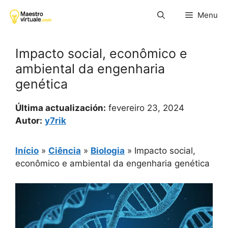
Pular
Menu
para
o
conteúdo
Impacto social, econômico e
ambiental da engenharia
genética
Última actualización:
fevereiro 23, 2024
Autor:
y7rik
Início
»
Ciência
»
Biologia
»
Impacto social,
econômico e ambiental da engenharia genética