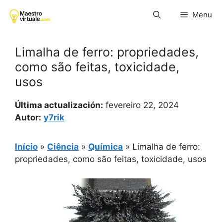
Pular
Menu
para
o
conteúdo
Limalha de ferro: propriedades,
como são feitas, toxicidade,
usos
Última actualización:
fevereiro 22, 2024
Autor:
y7rik
Início
»
Ciência
»
Química
»
Limalha de ferro:
propriedades, como são feitas, toxicidade, usos