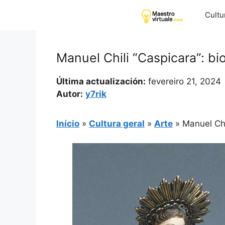
Pular
Cultu
para
o
conteúdo
Manuel Chili “Caspicara”: bi
Última actualización:
fevereiro 21, 2024
Autor:
y7rik
Início
»
Cultura geral
»
Arte
»
Manuel Chi