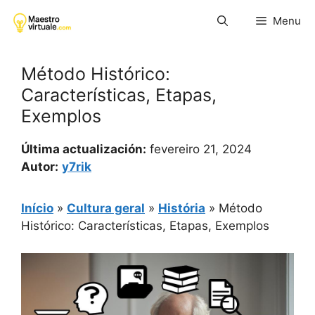
Pular
Menu
para
o
conteúdo
Método Histórico:
Características, Etapas,
Exemplos
Última actualización:
fevereiro 21, 2024
Autor:
y7rik
Início
»
Cultura geral
»
História
»
Método
Histórico: Características, Etapas, Exemplos