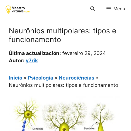
Pular
Menu
para
o
conteúdo
Neurônios multipolares: tipos e
funcionamento
Última actualización:
fevereiro 29, 2024
Autor:
y7rik
Início
»
Psicologia
»
Neurociências
»
Neurônios multipolares: tipos e funcionamento