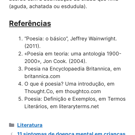
(aguda, achatada ou esdudula).
Referências
“Poesia: o básico”, Jeffrey Wainwright.
(2011).
«Poesia em teoria: uma antologia 1900-
2000», Jon Cook. (2004).
Poesia na Encyclopaedia Britannica, em
britannica.com
O que é poesia? Uma introdução, em
Thought.Co, em thoughtco.com
Poesia: Definição e Exemplos, em Termos
Literários, em literaryterms.net
Categorias
Literatura
11 sintomas de doença mental em crianças