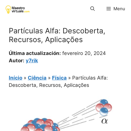
Pular
Menu
para
o
conteúdo
Partículas Alfa: Descoberta,
Recursos, Aplicações
Última actualización:
fevereiro 20, 2024
Autor:
y7rik
Início
»
Ciência
»
Física
»
Partículas Alfa:
Descoberta, Recursos, Aplicações