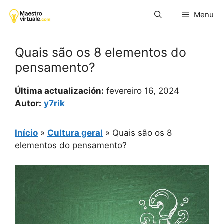
Pular
Menu
para
o
conteúdo
Quais são os 8 elementos do
pensamento?
Última actualización:
fevereiro 16, 2024
Autor:
y7rik
Início
»
Cultura geral
»
Quais são os 8
elementos do pensamento?