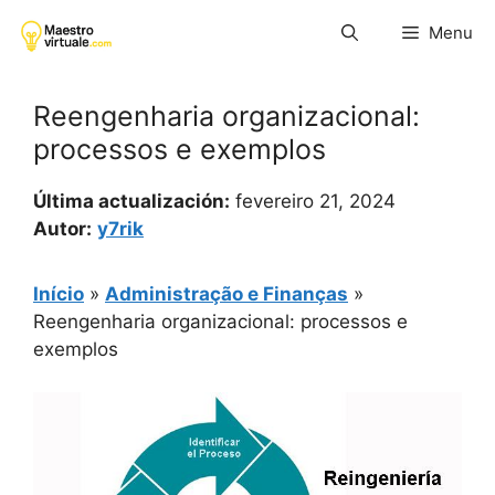
Pular
Menu
para
o
conteúdo
Reengenharia organizacional:
processos e exemplos
Última actualización:
fevereiro 21, 2024
Autor:
y7rik
Início
»
Administração e Finanças
»
Reengenharia organizacional: processos e
exemplos