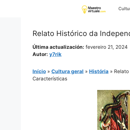
Pular
Cultu
para
o
conteúdo
Relato Histórico da Indepen
Última actualización:
fevereiro 21, 2024
Autor:
y7rik
Início
»
Cultura geral
»
História
»
Relato
Características