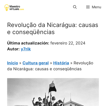
Pular
Menu
para
o
conteúdo
Revolução da Nicarágua: causas
e conseqüências
Última actualización:
fevereiro 22, 2024
Autor:
y7rik
Início
»
Cultura geral
»
História
»
Revolução
da Nicarágua: causas e conseqüências