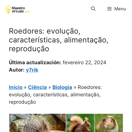
Pular
Menu
para
o
conteúdo
Roedores: evolução,
características, alimentação,
reprodução
Última actualización:
fevereiro 22, 2024
Autor:
y7rik
Início
»
Ciência
»
Biologia
»
Roedores:
evolução, características, alimentação,
reprodução