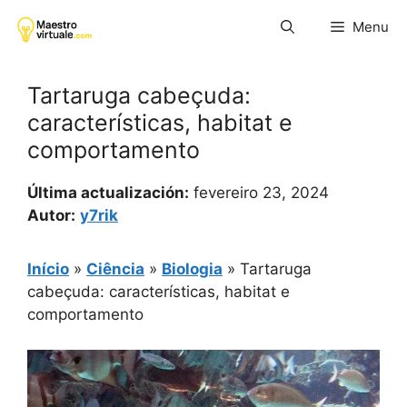
Pular
Menu
para
o
conteúdo
Tartaruga cabeçuda:
características, habitat e
comportamento
Última actualización:
fevereiro 23, 2024
Autor:
y7rik
Início
»
Ciência
»
Biologia
»
Tartaruga
cabeçuda: características, habitat e
comportamento