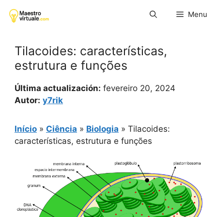
Pular
Menu
para
o
conteúdo
Tilacoides: características,
estrutura e funções
Última actualización:
fevereiro 20, 2024
Autor:
y7rik
Início
»
Ciência
»
Biologia
»
Tilacoides:
características, estrutura e funções