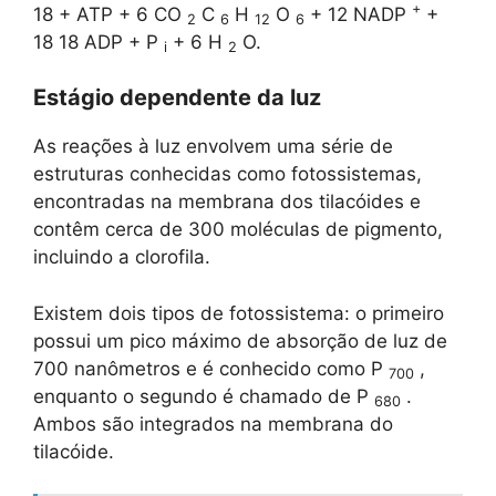
+
18 + ATP + 6 CO
C
H
O
+ 12 NADP
+
2
6
12
6
18 18 ADP + P
+ 6 H
O.
i
2
Estágio dependente da luz
As reações à luz envolvem uma série de
estruturas conhecidas como fotossistemas,
encontradas na membrana dos tilacóides e
contêm cerca de 300 moléculas de pigmento,
incluindo a clorofila.
Existem dois tipos de fotossistema: o primeiro
possui um pico máximo de absorção de luz de
700 nanômetros e é conhecido como P
,
700
enquanto o segundo é chamado de P
.
680
Ambos são integrados na membrana do
tilacóide.