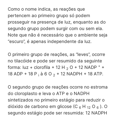
Como o nome indica, as reações que
pertencem ao primeiro grupo só podem
prosseguir na presença de luz, enquanto as do
segundo grupo podem surgir com ou sem ela.
Note que não é necessário que o ambiente seja
“escuro”, é apenas independente da luz.
O primeiro grupo de reações, as “leves”, ocorre
no tilacóide e pode ser resumido da seguinte
+
forma: luz + clorofila + 12 H
O + 12 NADP
+
2
18 ADP + 18 P
à 6 O
+ 12 NADPH + 18 ATP.
i
2
O segundo grupo de reações ocorre no estroma
do cloroplasto e leva o ATP e o NADPH
sintetizados no primeiro estágio para reduzir o
dióxido de carbono em glicose (C
H
O
). O
6
12
6
segundo estágio pode ser resumida: 12 NADPH