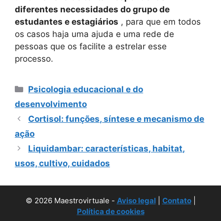
diferentes necessidades do grupo de
estudantes e estagiários
, para que em todos
os casos haja uma ajuda e uma rede de
pessoas que os facilite a estrelar esse
processo.
Categorias
Psicologia educacional e do
desenvolvimento
Cortisol: funções, síntese e mecanismo de
ação
Liquidambar: características, habitat,
usos, cultivo, cuidados
© 2026 Maestrovirtuale -
Aviso legal
|
Contato
|
Política de cookies