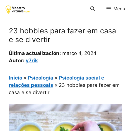
Pular
Menu
para
o
conteúdo
23 hobbies para fazer em casa
e se divertir
Última actualización:
março 4, 2024
Autor:
y7rik
Início
»
Psicologia
»
Psicologia social e
relações pessoais
»
23 hobbies para fazer em
casa e se divertir