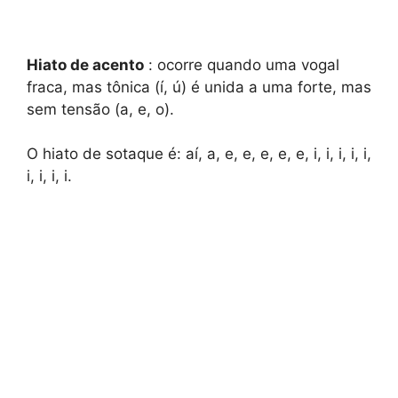
Hiato de acento
: ocorre quando uma vogal
fraca, mas tônica (í, ú) é unida a uma forte, mas
sem tensão (a, e, o).
O hiato de sotaque é: aí, a, e, e, e, e, e, i, i, i, i, i,
i, i, i, i.