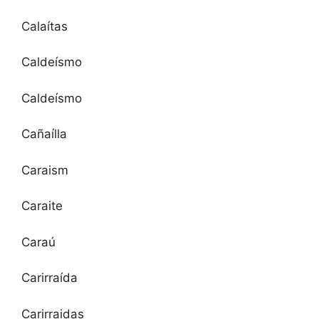
Calaítas
Caldeísmo
Caldeísmo
Cañaílla
Caraism
Caraite
Caraú
Carirraída
Carirraidas