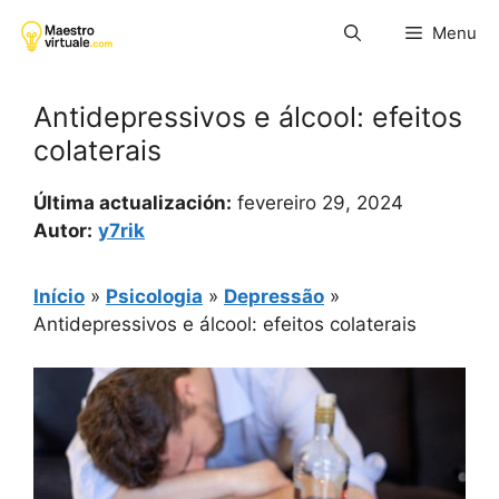
Pular
Menu
para
o
conteúdo
Antidepressivos e álcool: efeitos
colaterais
Última actualización:
fevereiro 29, 2024
Autor:
y7rik
Início
»
Psicologia
»
Depressão
»
Antidepressivos e álcool: efeitos colaterais