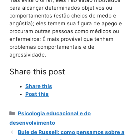
mas evita o olhar; eles não estão motivados
para alcançar determinados objetivos ou
comportamentos (estão cheios de medo e
angústia); eles temem sua figura de apego e
procuram outras pessoas como médicos ou
enfermeiros; É mais provável que tenham
problemas comportamentais e de
agressividade.
Share this post
Share this
Post this
Categorias
Psicologia educacional e do
desenvolvimento
Bule de Russell: como pensamos sobre a