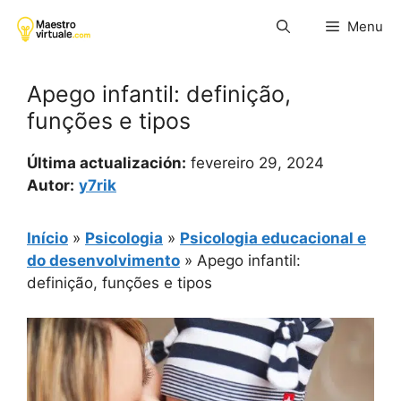
Pular
Menu
para
o
conteúdo
Apego infantil: definição,
funções e tipos
Última actualización:
fevereiro 29, 2024
Autor:
y7rik
Início
»
Psicologia
»
Psicologia educacional e
do desenvolvimento
»
Apego infantil:
definição, funções e tipos