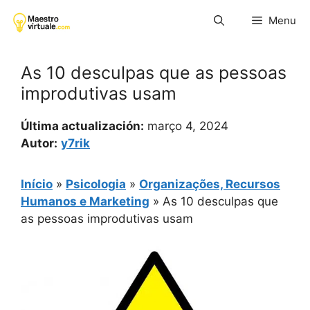
Pular
Menu
para
o
conteúdo
As 10 desculpas que as pessoas
improdutivas usam
Última actualización:
março 4, 2024
Autor:
y7rik
Início
»
Psicologia
»
Organizações, Recursos
Humanos e Marketing
»
As 10 desculpas que
as pessoas improdutivas usam