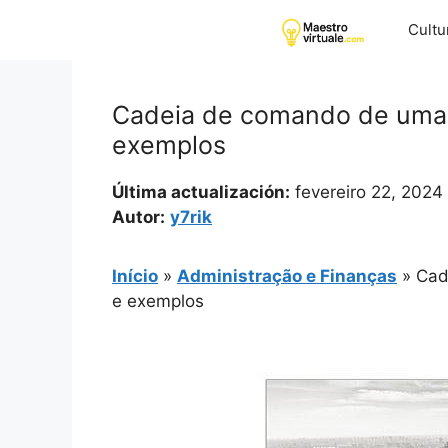
Pular
Cultu
para
o
conteúdo
Cadeia de comando de uma e
exemplos
Última actualización:
fevereiro 22, 2024
Autor:
y7rik
Início
»
Administração e Finanças
»
Cad
e exemplos