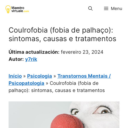
Pular
Menu
para
o
conteúdo
Coulrofobia (fobia de palhaço):
sintomas, causas e tratamentos
Última actualización:
fevereiro 23, 2024
Autor:
y7rik
Início
»
Psicologia
»
Transtornos Mentais /
Psicopatologia
»
Coulrofobia (fobia de
palhaço): sintomas, causas e tratamentos