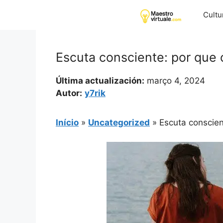
Pular
Cultu
para
o
conteúdo
Escuta consciente: por que 
Última actualización:
março 4, 2024
Autor:
y7rik
Início
»
Uncategorized
»
Escuta conscien