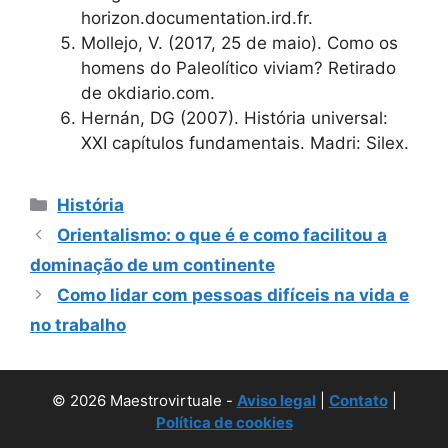
horizon.documentation.ird.fr.
Mollejo, V. (2017, 25 de maio). Como os
homens do Paleolítico viviam? Retirado
de okdiario.com.
Hernán, DG (2007). História universal:
XXI capítulos fundamentais. Madri: Silex.
Categorias
História
Orientalismo: o que é e como facilitou a
dominação de um continente
Como lidar com pessoas difíceis na vida e
no trabalho
© 2026 Maestrovirtuale -
Aviso legal
|
Contato
|
Política de cookies