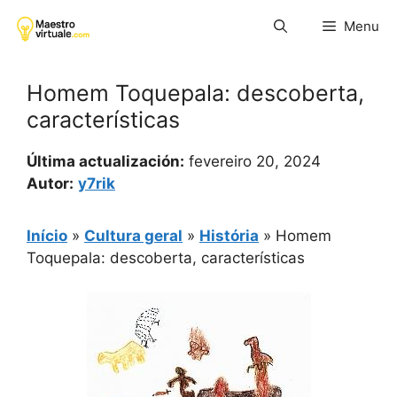
Pular
Menu
para
o
conteúdo
Homem Toquepala: descoberta,
características
Última actualización:
fevereiro 20, 2024
Autor:
y7rik
Início
»
Cultura geral
»
História
»
Homem
Toquepala: descoberta, características