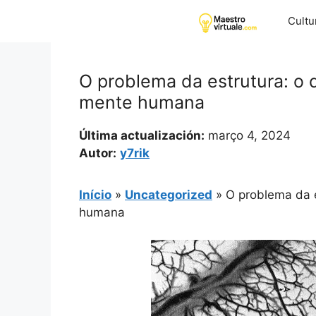
Pular
Cultu
para
o
conteúdo
O problema da estrutura: o 
mente humana
Última actualización:
março 4, 2024
Autor:
y7rik
Início
»
Uncategorized
»
O problema da e
humana