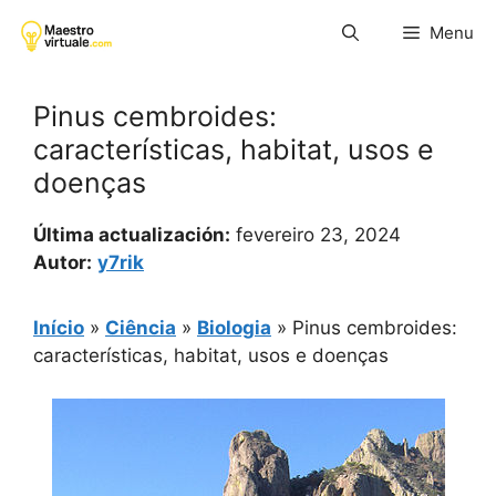
Pular
Menu
para
o
conteúdo
Pinus cembroides:
características, habitat, usos e
doenças
Última actualización:
fevereiro 23, 2024
Autor:
y7rik
Início
»
Ciência
»
Biologia
»
Pinus cembroides:
características, habitat, usos e doenças