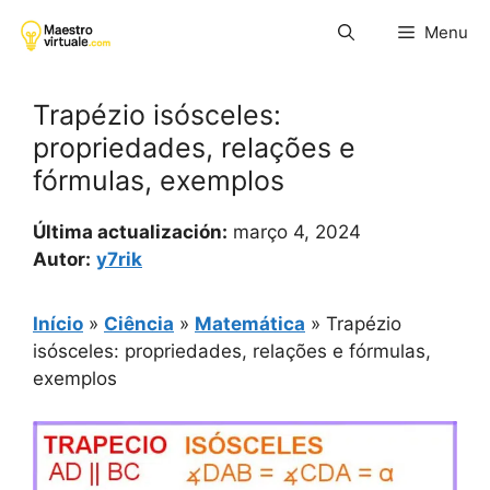
Pular
Menu
para
o
conteúdo
Trapézio isósceles:
propriedades, relações e
fórmulas, exemplos
Última actualización:
março 4, 2024
Autor:
y7rik
Início
»
Ciência
»
Matemática
»
Trapézio
isósceles: propriedades, relações e fórmulas,
exemplos