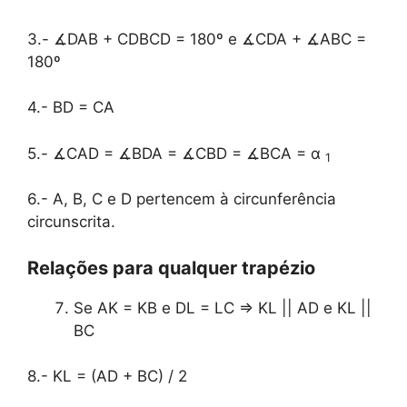
3.- ∡DAB + CDBCD = 180º e ∡CDA + ∡ABC =
180º
4.- BD = CA
5.- ∡CAD = ∡BDA = ∡CBD = ∡BCA = α
1
6.- A, B, C e D pertencem à circunferência
circunscrita.
Relações para qualquer trapézio
Se AK = KB e DL = LC ⇒ KL || AD e KL ||
BC
8.- KL = (AD + BC) / 2