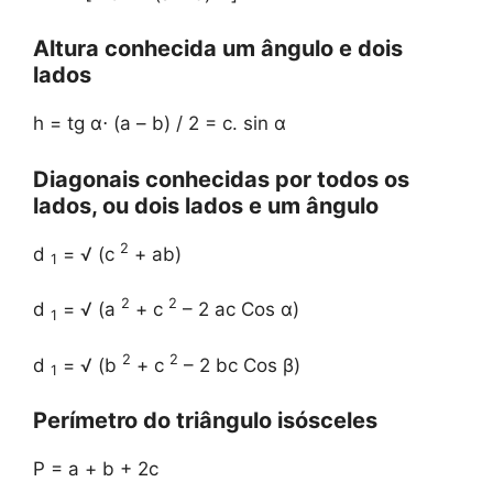
Altura conhecida um ângulo e dois
lados
h = tg α⋅ (a – b) / 2 = c. sin α
Diagonais conhecidas por todos os
lados, ou dois lados e um ângulo
2
d
= √ (c
+ ab)
1
2
2
d
= √ (a
+ c
– 2 ac Cos α)
1
2
2
d
= √ (b
+ c
– 2 bc Cos β)
1
Perímetro do triângulo isósceles
P = a + b + 2c