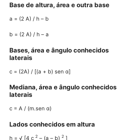
Base de altura, área e outra base
a = (2 A) / h – b
b = (2 A) / h – a
Bases, área e ângulo conhecidos
laterais
c = (2A) / [(a + b) sen α]
Mediana, área e ângulo conhecidos
laterais
c = A / (m.sen α)
Lados conhecidos em altura
2
2
h = √ [4 c
– (a – b)
]