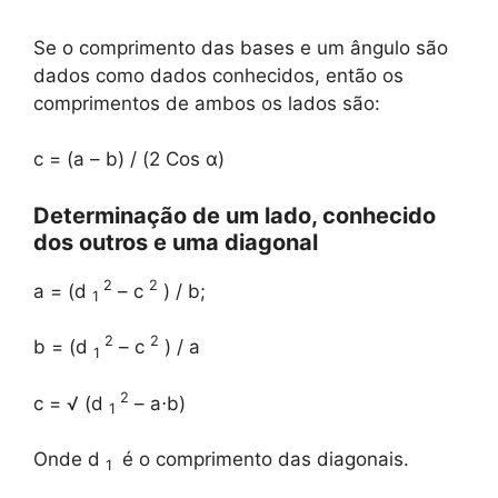
Se o comprimento das bases e um ângulo são
dados como dados conhecidos, então os
comprimentos de ambos os lados são:
c = (a – b) / (2 Cos α)
Determinação de um lado, conhecido
dos outros e uma diagonal
2
2
a = (d
– c
) / b;
1
2
2
b = (d
– c
) / a
1
2
c = √ (d
– a⋅b)
1
Onde d
é o comprimento das diagonais.
1