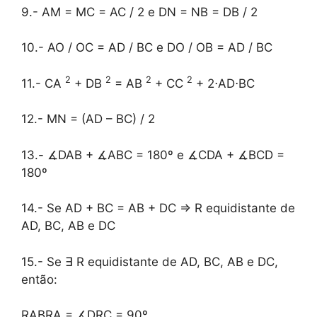
9.- AM = MC = AC / 2 e DN = NB = DB / 2
10.- AO / OC = AD / BC e DO / OB = AD / BC
2
2
2
2
11.- CA
+ DB
= AB
+ CC
+ 2⋅AD⋅BC
12.- MN = (AD – BC) / 2
13.- ∡DAB + ∡ABC = 180º e ∡CDA + ∡BCD =
180º
14.- Se AD + BC = AB + DC ⇒ R equidistante de
AD, BC, AB e DC
15.- Se ∃ R equidistante de AD, BC, AB e DC,
então:
RABRA = ∡DRC = 90º