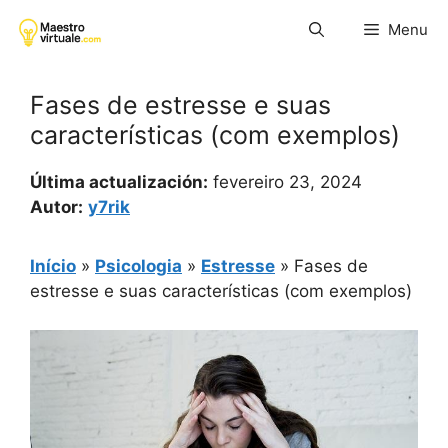
Pular
Menu
para
o
conteúdo
Fases de estresse e suas
características (com exemplos)
Última actualización:
fevereiro 23, 2024
Autor:
y7rik
Início
»
Psicologia
»
Estresse
»
Fases de
estresse e suas características (com exemplos)