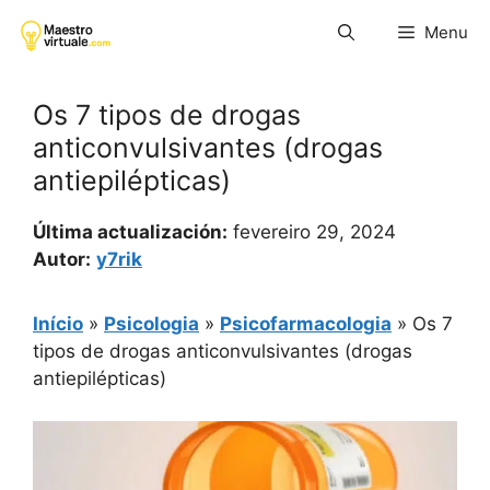
Pular
Menu
para
o
conteúdo
Os 7 tipos de drogas
anticonvulsivantes (drogas
antiepilépticas)
Última actualización:
fevereiro 29, 2024
Autor:
y7rik
Início
»
Psicologia
»
Psicofarmacologia
»
Os 7
tipos de drogas anticonvulsivantes (drogas
antiepilépticas)