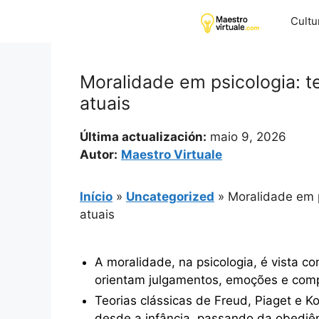
Pular
Cultu
para
o
conteúdo
Moralidade em psicologia: t
atuais
Última actualización:
maio 9, 2026
Autor:
Maestro Virtuale
Início
»
Uncategorized
»
Moralidade em p
atuais
A moralidade, na psicologia, é vista c
orientam julgamentos, emoções e comp
Teorias clássicas de Freud, Piaget e 
desde a infância, passando da obediênc