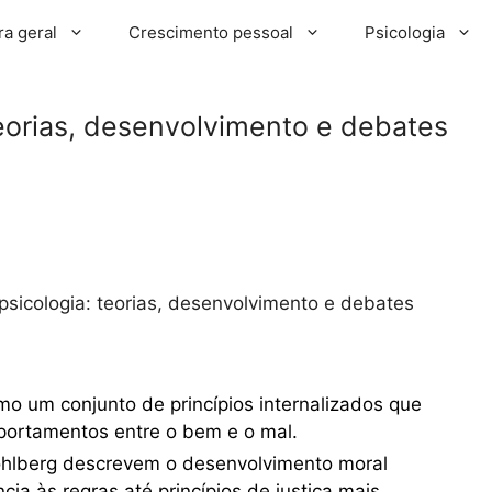
ra geral
Crescimento pessoal
Psicologia
eorias, desenvolvimento e debates
sicologia: teorias, desenvolvimento e debates
omo um conjunto de princípios internalizados que
ortamentos entre o bem e o mal.
Kohlberg descrevem o desenvolvimento moral
ia às regras até princípios de justiça mais